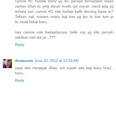
camne KC handle kwn2 yg KC pernah termelatah masa
zaman 20an tu..yela darah muda cpt marah..mesti ada yg
terluka kan..camne KC nak hadapi balik diorang lepas tu?
Takkan nak masam muka lagi kan..yg lps tu biar kan je
la..mula hidup baru..
tapi camne nak hadapi/jumpa balik org yg kita pernah
sakitkan hati dia ye...???
Reply
Anaasuria
June 20, 2012 at 12:03 AM
saya dah menjejak 40an, erk masih ada lagi buku kira2..
huhu..
Reply