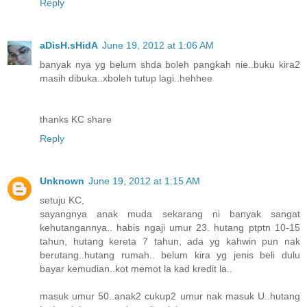
Reply
aDisH.sHidA
June 19, 2012 at 1:06 AM
banyak nya yg belum shda boleh pangkah nie..buku kira2
masih dibuka..xboleh tutup lagi..hehhee
thanks KC share
Reply
Unknown
June 19, 2012 at 1:15 AM
setuju KC,
sayangnya anak muda sekarang ni banyak sangat
kehutangannya.. habis ngaji umur 23. hutang ptptn 10-15
tahun, hutang kereta 7 tahun, ada yg kahwin pun nak
berutang..hutang rumah.. belum kira yg jenis beli dulu
bayar kemudian..kot memot la kad kredit la..
masuk umur 50..anak2 cukup2 umur nak masuk U..hutang