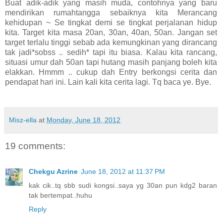
Buat adik-adik yang masih muda, contohnya yang baru
mendirikan rumahtangga sebaiknya kita Merancang
kehidupan ~ Se tingkat demi se tingkat perjalanan hidup
kita. Target kita masa 20an, 30an, 40an, 50an. Jangan set
target terlalu tinggi sebab ada kemungkinan yang dirancang
tak jadi*sobss .. sedih* tapi itu biasa. Kalau kita rancang,
situasi umur dah 50an tapi hutang masih panjang boleh kita
elakkan. Hmmm .. cukup dah Entry berkongsi cerita dan
pendapat hari ini. Lain kali kita cerita lagi. Tq baca ye. Bye.
Misz-ella
at
Monday, June 18, 2012
19 comments:
Chekgu Azrine
June 18, 2012 at 11:37 PM
kak cik..tq sbb sudi kongsi..saya yg 30an pun kdg2 baran
tak bertempat..huhu
Reply