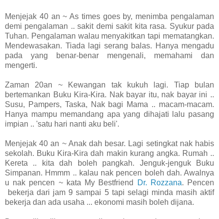
Menjejak 40 an ~ As times goes by, menimba pengalaman
demi pengalaman .. sakit demi sakit kita rasa. Syukur pada
Tuhan. Pengalaman walau menyakitkan tapi mematangkan.
Mendewasakan. Tiada lagi serang balas. Hanya mengadu
pada yang benar-benar mengenali, memahami dan
mengerti.
Zaman 20an ~ Kewangan tak kukuh lagi. Tiap bulan
bertemankan Buku Kira-Kira. Nak bayar itu, nak bayar ini ..
Susu, Pampers, Taska, Nak bagi Mama .. macam-macam.
Hanya mampu memandang apa yang dihajati lalu pasang
impian .. 'satu hari nanti aku beli'.
Menjejak 40 an ~ Anak dah besar. Lagi setingkat nak habis
sekolah. Buku Kira-Kira dah makin kurang angka. Rumah ..
Kereta .. kita dah boleh pangkah. Jenguk-jenguk Buku
Simpanan. Hmmm .. kalau nak pencen boleh dah. Awalnya
u nak pencen ~ kata My Bestfriend
Dr. Rozzana
. Pencen
bekerja dari jam 9 sampai 5 tapi selagi minda masih aktif
bekerja dan ada usaha ... ekonomi masih boleh dijana.