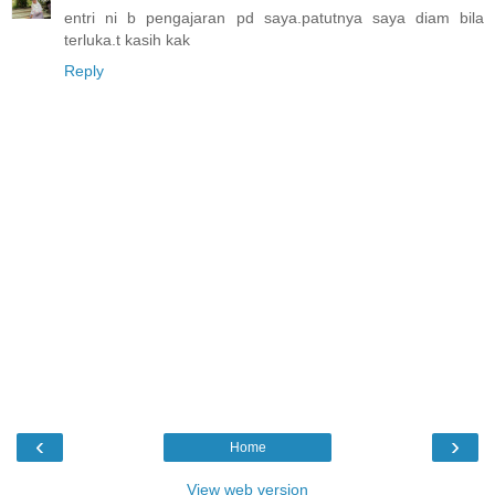
entri ni b pengajaran pd saya.patutnya saya diam bila
terluka.t kasih kak
Reply
‹
›
Home
View web version