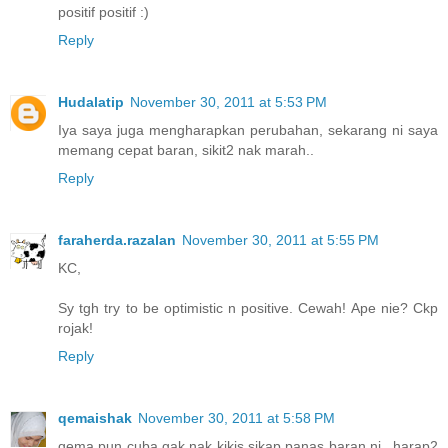
positif positif :)
Reply
Hudalatip
November 30, 2011 at 5:53 PM
Iya saya juga mengharapkan perubahan, sekarang ni saya
memang cepat baran, sikit2 nak marah..
Reply
faraherda.razalan
November 30, 2011 at 5:55 PM
KC,
Sy tgh try to be optimistic n positive. Cewah! Ape nie? Ckp
rojak!
Reply
qemaishak
November 30, 2011 at 5:58 PM
qema pun cuba gak nak kikis sikap panas baran ni...harap2