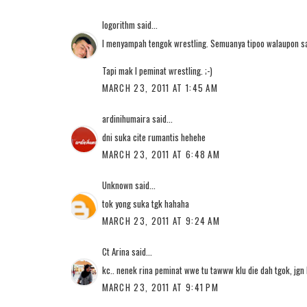
logorithm
said...
I menyampah tengok wrestling. Semuanya tipoo walaupon sa
Tapi mak I peminat wrestling. ;-)
MARCH 23, 2011 AT 1:45 AM
ardinihumaira
said...
dni suka cite rumantis hehehe
MARCH 23, 2011 AT 6:48 AM
Unknown
said...
tok yong suka tgk hahaha
MARCH 23, 2011 AT 9:24 AM
Ct Arina
said...
kc.. nenek rina peminat wwe tu tawww klu die dah tgok, jgn h
MARCH 23, 2011 AT 9:41 PM