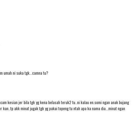
.
am umah ni suka tgk...camna tu?
acam kesian jer bila tgk yg kena belasah teruk2 tu..ni kalau en.somi ngan anak bujang
r kan..tp akk minat jugak tgk yg pakai topeng tu ntah apa ka nama dia...minat ngan