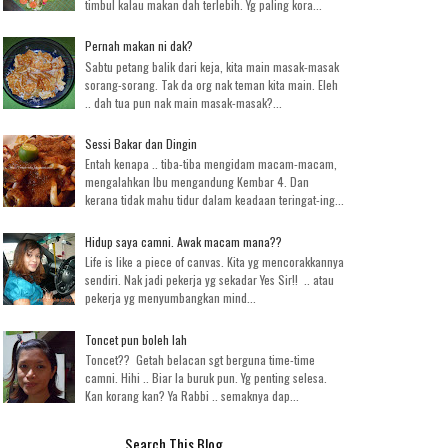
timbul kalau makan dah terlebih. Yg paling kora...
Pernah makan ni dak?
Sabtu petang balik dari keja, kita main masak-masak
sorang-sorang. Tak da org nak teman kita main. Eleh
.. dah tua pun nak main masak-masak?...
Sessi Bakar dan Dingin
Entah kenapa .. tiba-tiba mengidam macam-macam,
mengalahkan Ibu mengandung Kembar 4. Dan
kerana tidak mahu tidur dalam keadaan teringat-ing...
Hidup saya camni. Awak macam mana??
Life is like a piece of canvas. Kita yg mencorakkannya
sendiri. Nak jadi pekerja yg sekadar Yes Sir!! .. atau
pekerja yg menyumbangkan mind...
Toncet pun boleh lah
Toncet?? Getah belacan sgt berguna time-time
camni. Hihi .. Biar la buruk pun. Yg penting selesa.
Kan korang kan? Ya Rabbi .. semaknya dap...
Search This Blog