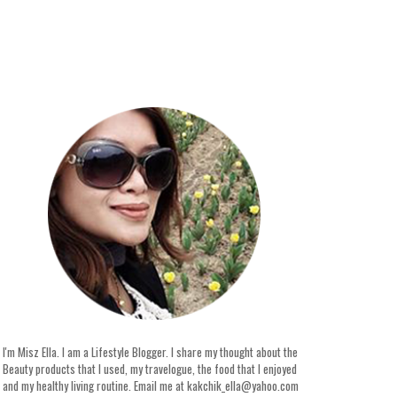
I'm Misz Ella. I am a Lifestyle Blogger. I share my thought about the
Beauty products that I used, my travelogue, the food that I enjoyed
and my healthy living routine. Email me at kakchik_ella@yahoo.com