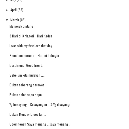
►
April
(88)
►
March
(88)
▼
Menjejak bintang
3 Hari di 3 Negeri ~ Hari Kedua
I was with my first love that day.
Semalam merana .. Hari ni bahagia ..
Best friend. Good friend.
Sebelum kita mulakan .....
Bukan sebarang cerewet ..
Bukan salah sapa-sapa
Yg tersayang .. Kesayangan .. & Yg disayangi
Bukan Monday Blues lah ..
Good news!! Saya menang .. saya menang ..