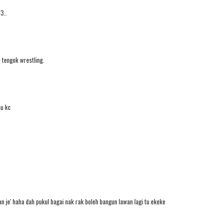
3..
 tengok wrestling.
hu kc
nan je' haha dah pukul bagai nak rak boleh bangun lawan lagi tu ekeke