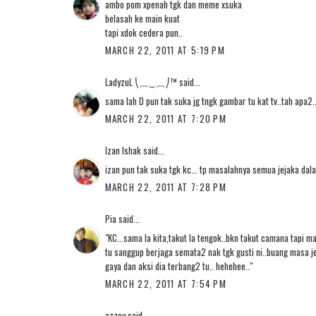
ambo pom xpenah tgk dan meme xsuka
belasah ke main kuat
tapi xdok cedera pun..
MARCH 22, 2011 AT 5:19 PM
LadyzuL ⎝⏠⏝⏠⎠™
said...
sama lah D pun tak suka jg tngk gambar tu kat tv..tah apa2.
MARCH 22, 2011 AT 7:20 PM
Izan Ishak
said...
izan pun tak suka tgk kc... tp masalahnya semua jejaka dal
MARCH 22, 2011 AT 7:28 PM
Pia
said...
"KC...sama la kita,takut la tengok..bkn takut camana tapi m
tu sanggup berjaga semata2 nak tgk gusti ni..buang masa je
gaya dan aksi dia terbang2 tu.. hehehee.."
MARCH 22, 2011 AT 7:54 PM
azzey
said...