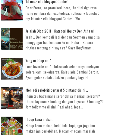
1st misz-ella.blogspot Contest
Dear Frens, as promised here, hari ini dgn rasa
riang gembira dan excitednya, i officially launched
my 1st misz-ella.blogspot Contest. Wa...
Jelajah Blog 2011 ~ Kategori Ibu by Ben Ashaari
Yeah .. Ben kembali lagi dengan Segmen yang bisa
menggegar hati keibuan ku ini. Haha .. Secara
ringkas tentang diri saya ye? Saya ibu@mam...
Yang ni tetap no. 1
Lauk favorite no. 1. Tak susah sebenarnya melayan
selera kami sekeluarga. Kalau ada Sambal Sardin,
Ayam golek sudah tidak ku pandang lagi. H...
Menjadi selebriti bertaraf 5 bintang disini ..
Ingin tau bagaimana seronoknya menjadi selebriti?
Diberi layanan 5 bintang dengan bayaran 3 bintang??
Jom follow me di sini. Pagi Ahad, lepa...
Hidup kena makan.
Hidup kena makan, betul tak. Tapi jaga-jaga tau ..
makan jgn berlebihan. Macam-macam masalah