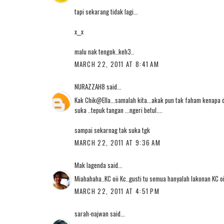
tapi sekarang tidak lagi...
x__x
malu nak tengok..keh3..
MARCH 22, 2011 AT 8:41 AM
NURAZZAH8
said...
Kak Chik@Ella...samalah kita...akak pun tak faham kenapa di
suka ..tepuk tangan ...ngeri betul....
sampai sekarnag tak suka tgk
MARCH 22, 2011 AT 9:36 AM
Mak lagenda
said...
Miahahaha..KC oii Kc..gusti tu semua hanyalah lakonan KC o
MARCH 22, 2011 AT 4:51 PM
sarah-najwan
said...