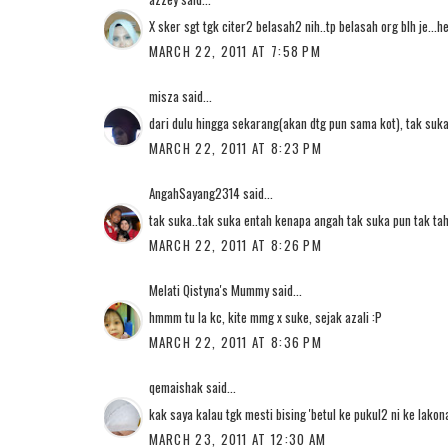
X sker sgt tgk citer2 belasah2 nih..tp belasah org blh je...he
MARCH 22, 2011 AT 7:58 PM
misza
said...
dari dulu hingga sekarang(akan dtg pun sama kot), tak suka
MARCH 22, 2011 AT 8:23 PM
AngahSayang2314
said...
tak suka..tak suka entah kenapa angah tak suka pun tak ta
MARCH 22, 2011 AT 8:26 PM
Melati Qistyna's Mummy
said...
hmmm tu la kc, kite mmg x suke, sejak azali :P
MARCH 22, 2011 AT 8:36 PM
qemaishak
said...
kak saya kalau tgk mesti bising 'betul ke pukul2 ni ke lako
MARCH 23, 2011 AT 12:30 AM