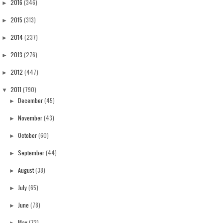
2016
(346)
►
2015
(313)
►
2014
(237)
►
2013
(276)
►
2012
(447)
►
2011
(790)
▼
December
(45)
►
November
(43)
►
October
(60)
►
September
(44)
►
August
(38)
►
July
(65)
►
June
(78)
►
May
(73)