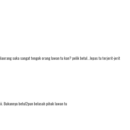
aorang suka sangat tengok orang lawan tu kan? pelik betul...lepas tu terjerit-jerit
iii. Bukannya betul2pun belasah pihak lawan tu