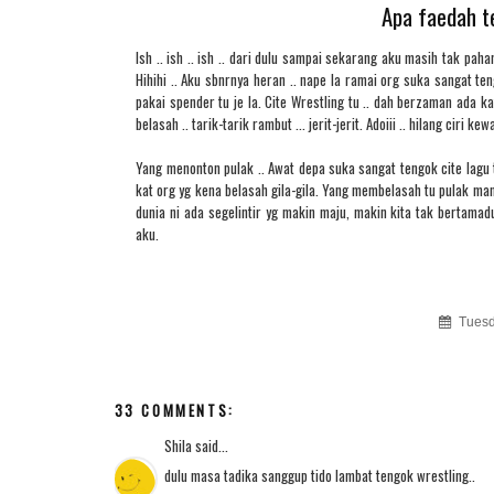
Apa faedah t
Ish .. ish .. ish .. dari dulu sampai sekarang aku masih tak 
Hihihi .. Aku sbnrnya heran .. nape la ramai org suka sangat ten
pakai spender tu je la. Cite Wrestling tu .. dah berzaman ada ka
belasah .. tarik-tarik rambut ... jerit-jerit. Adoiii .. hilang ciri k
Yang menonton pulak .. Awat depa suka sangat tengok cite lagu tu
kat org yg kena belasah gila-gila. Yang membelasah tu pulak m
dunia ni ada segelintir yg makin maju, makin kita tak bertamad
aku.
Tuesd
33 COMMENTS:
Shila
said...
dulu masa tadika sanggup tido lambat tengok wrestling..