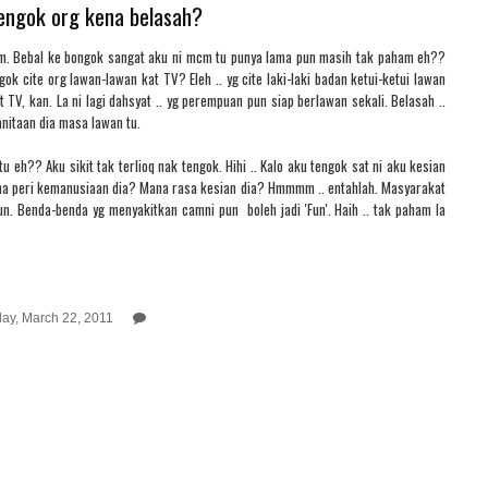
engok org kena belasah?
paham. Bebal ke bongok sangat aku ni mcm tu punya lama pun masih tak paham eh??
gok cite org lawan-lawan kat TV? Eleh .. yg cite laki-laki badan ketui-ketui lawan
t TV, kan. La ni lagi dahsyat .. yg perempuan pun siap berlawan sekali. Belasah ..
ewanitaan dia masa lawan tu.
 eh?? Aku sikit tak terlioq nak tengok. Hihi .. Kalo aku tengok sat ni aku kesian
ana peri kemanusiaan dia? Mana rasa kesian dia? Hmmmm .. entahlah. Masyarakat
un. Benda-benda yg menyakitkan camni pun boleh jadi 'Fun'. Haih .. tak paham la
ay, March 22, 2011